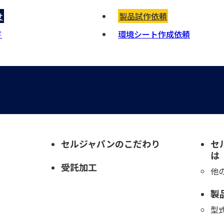
せ
製品試作依頼
ド
環境シート作成依頼
セルジャパンのこだわり
セ
は
受託加工
他
製
型