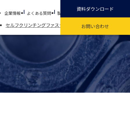
資料ダウンロード
企業情報
よくある質問
製品試作依頼
環境シート作成依頼
セルフクリンチングファスナーとは
受託加工
製品情報
お問い合わせ