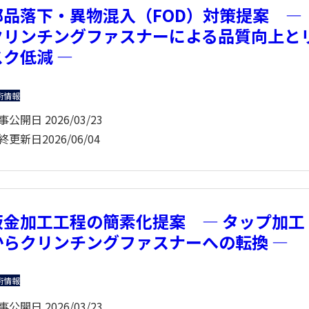
部品落下・異物混入（FOD）対策提案 ―
クリンチングファスナーによる品質向上と
スク低減 ―
術情報
事公開日
2026/03/23
終更新日
2026/06/04
板金加工工程の簡素化提案 ― タップ加工
からクリンチングファスナーへの転換 ―
術情報
事公開日
2026/03/23