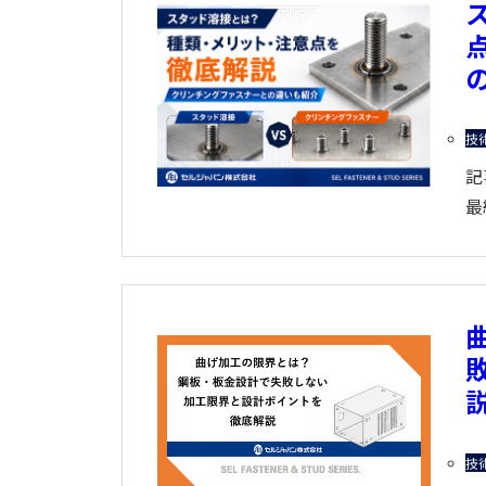
技
記
最
技