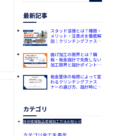
最新記事
スタッド溶接とは？種類・
メリット・注意点を徹底解
説｜クリンチングファス
ナーとの違いも紹介
曲げ加工の限界とは？鋼
板・板金設計で失敗しない
加工限界と設計ポイントを
徹底解説
板金筐体の板厚によって変
わるクリンチングファス
ナーの選び方、設計時に押
さえたいポイント
カテゴリ
技術情報
製品情報
加工方法
お知らせ
カテゴリ全てを表示