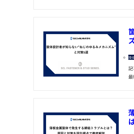
技
記
最