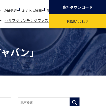
資料ダウンロード
企業情報
よくある質問
製品試作依頼
環境シート作成依頼
セルフクリンチングファスナーとは
受託加工
製品情報
お問い合わせ
ジャパン」